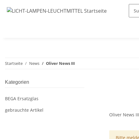
Startseite
News
Oliver News III
Kategorien
BEGA Ersatzglas
gebrauchte Artikel
Oliver News II
x
Bitte meld