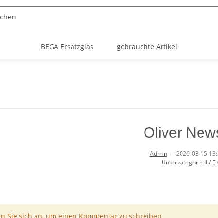
BEGA Ersatzglas
gebrauchte Artikel
Oliver News
Admin
–
2026-03-15 13:
Unterkategorie II
/
I
en Sie sich an, um einen Kommentar zu schreiben.