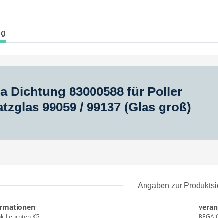
ng
a Dichtung 83000588 für Poller
atzglas 99059 / 99137 (Glas groß)
Angaben zur Produktsi
ormationen:
veran
k-Leuchten KG
BEGA G