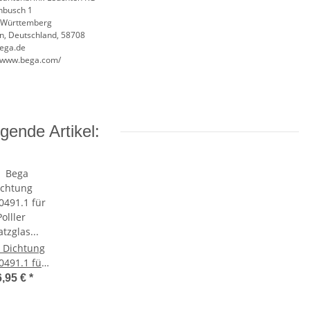
nbusch 1
-Württemberg
, Deutschland, 58708
ega.de
//www.bega.com/
gende Artikel:
 Dichtung
0491.1 für
Polller
6,95 €
*
zglas 88490
0 / 88491 /