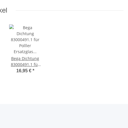
 (kleines
kel
Glas)
Bega Dichtung
83000491.1 für
Polller
16,95 €
*
Ersatzglas 88490
/ 8490 / 88491 /
8491 (kleines
Glas)