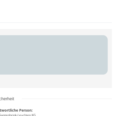
cherheit
twortliche Person:
antenbrink-Leuchten KG