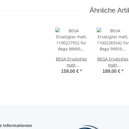
Pollerleuchte,
8491
Ähnliche Arti
großes Glas
BEGA Ersatzglas
BEGA Ersatzglas
matt,
matt,
11002279S2 für
11002283S42 für
159,00 €
*
189,00 €
*
Bega 88490,
Bega 99059,
88491
99137
Pollerleuchte,
Pollerleuchte,
kleines Glas
großes Glas
he Informationen