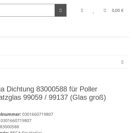
0,00 €
a Dichtung 83000588 für Poller
atzglas 99059 / 99137 (Glas groß)
kelnummer:
0301660719807
0301660719807
83000588
orie:
BEGA Ersatzglas