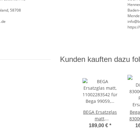
Henne
land, 58708
Baden
Menden
.de
info@b
https:
Kunden kauften dazu fol
BEGA Ersatzglas
Bega
matt,
8300
11002283S42 für
189,00 €
*
1
Bega 99059,
Ersat
99137
/ 849