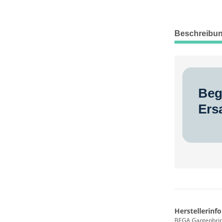
Beschreibu
Beg
Ers
Herstellerinf
BEGA Gantenbrin