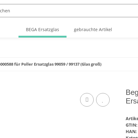
BEGA Ersatzglas
gebrauchte Artikel
00588 für Poller Ersatzglas 99059 / 99137 (Glas groß)
Beg
Ers
Arti
GTIN:
HAN:
Kateg